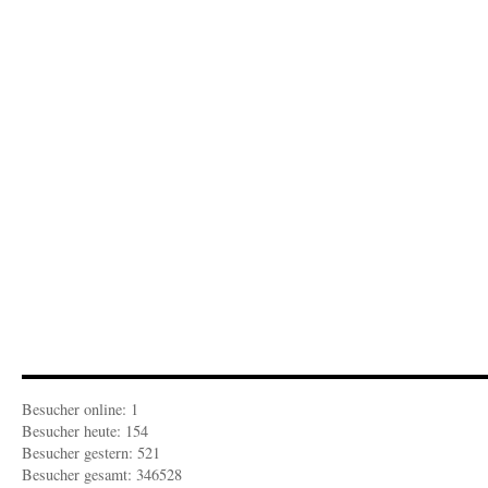
Das
Flugblatt
für
den
Februar
2016
ist
fertig
Besucher online: 1
Besucher heute: 154
Besucher gestern: 521
Besucher gesamt: 346528