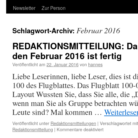
Newsletter
Zur Person
Februar 2016
Schlagwort-Archiv:
REDAKTIONSMITTEILUNG: Das 
den Februar 2016 ist fertig
Veröffentlicht am
22. Januar 2016
von
hannes
Liebe Leserinnen, liebe Leser, dies is
100 des Flugblattes. Das Flugblatt 100
Layout Wussten Sie, dass Sie alle, die „
wenn man Sie als Gruppe betrachten wü
Leute sind? Mal kommen …
Weiterles
Veröffentlicht unter
Redaktionsmitteilungen
|
Verschlagwortet mi
für
Redaktionsmitteilung
|
Kommentare deaktiviert
REDAKTIONSMI