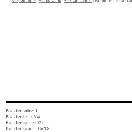
Vorpommern
,
Richterbund
,
Volksentscheid
|
Kommentare deaktiv
Besucher online: 1
Besucher heute: 334
Besucher gestern: 521
Besucher gesamt: 346708