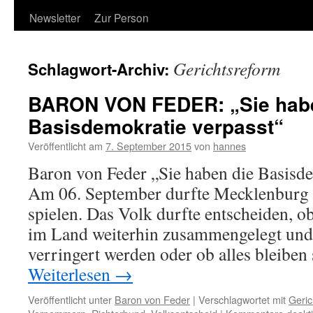
Newsletter
Zur Person
Gerichtsreform
Schlagwort-Archiv:
BARON VON FEDER: „Sie habe
Basisdemokratie verpasst“
Veröffentlicht am
7. September 2015
von
hannes
Baron von Feder „Sie haben die Basisde
Am 06. September durfte Mecklenburg 
spielen. Das Volk durfte entscheiden, o
im Land weiterhin zusammengelegt und
verringert werden oder ob alles bleiben
Weiterlesen
→
Veröffentlicht unter
Baron von Feder
|
Verschlagwortet mit
Geric