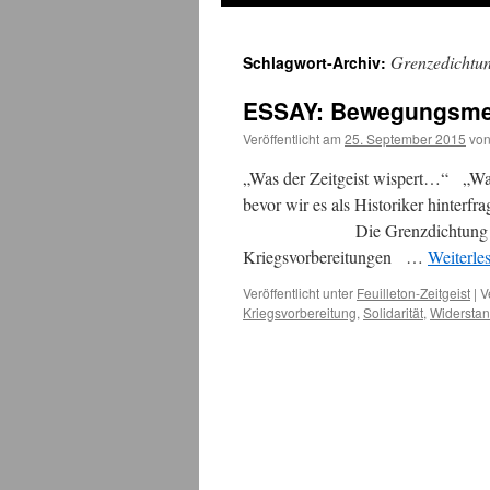
Grenzedichtu
Schlagwort-Archiv:
ESSAY: Bewegungsmeld
Veröffentlicht am
25. September 2015
vo
„Was der Zeitgeist wispert…“ „Was 
bevor wir es als Historiker hinte
Die Grenzdichtung na
Kriegsvorbereitungen …
Weiterle
Veröffentlicht unter
Feuilleton-Zeitgeist
|
V
Kriegsvorbereitung
,
Solidarität
,
Widersta