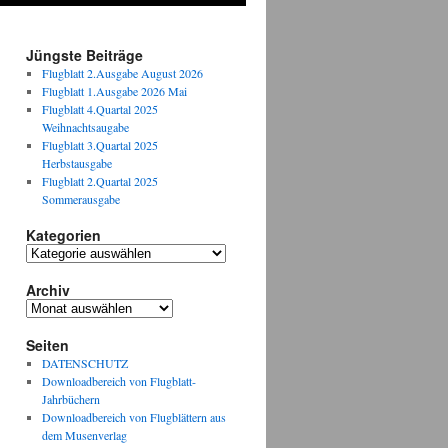
Jüngste Beiträge
Flugblatt 2.Ausgabe August 2026
Flugblatt 1.Ausgabe 2026 Mai
Flugblatt 4.Quartal 2025
Weihnachtsaugabe
Flugblatt 3.Quartal 2025
Herbstausgabe
Flugblatt 2.Quartal 2025
Sommerausgabe
Kategorien
Kategorien
Archiv
Archiv
Seiten
DATENSCHUTZ
Downloadbereich von Flugblatt-
Jahrbüchern
Downloadbereich von Flugblättern aus
dem Musenverlag