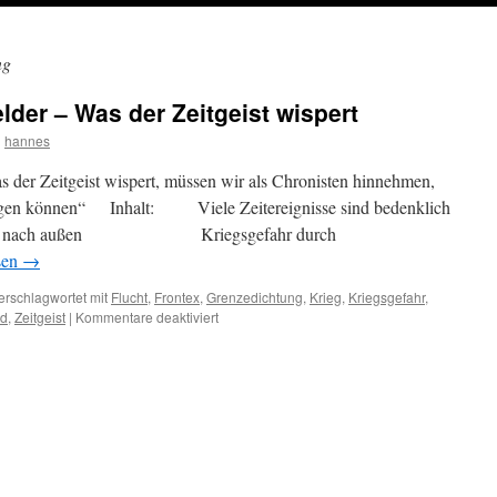
ng
er – Was der Zeitgeist wispert
n
hannes
der Zeitgeist wispert, müssen wir als Chronisten hinnehmen,
rfragen können“ Inhalt: Viele Zeitereignisse sind bedenklich
ch außen Kriegsgefahr durch
sen
→
erschlagwortet mit
Flucht
,
Frontex
,
Grenzedichtung
,
Krieg
,
Kriegsgefahr
,
für
nd
,
Zeitgeist
|
Kommentare deaktiviert
ESSAY:
Bewegungsmelder
–
Was
der
Zeitgeist
wispert