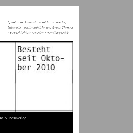
Spontan im Internet – Blatt für politische,
kulturelle, gesellschaftliche und freche Themen
*Menschlichkeit *Frieden *Handlungsethik
dem Musenverlag