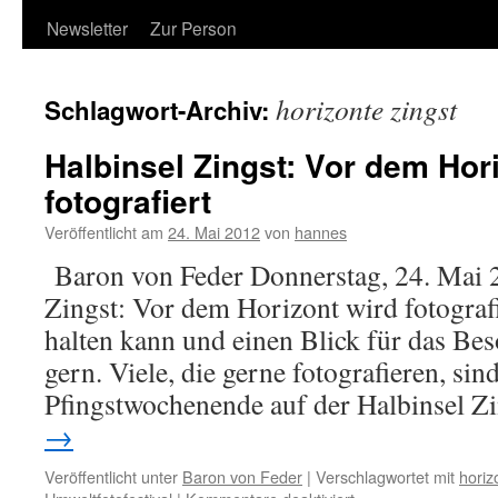
Newsletter
Zur Person
horizonte zingst
Schlagwort-Archiv:
Halbinsel Zingst: Vor dem Hor
fotografiert
Veröffentlicht am
24. Mai 2012
von
hannes
Baron von Feder Donnerstag, 24. Mai 
Zingst: Vor dem Horizont wird fotograf
halten kann und einen Blick für das Beso
gern. Viele, die gerne fotografieren, sin
Pfingstwochenende auf der Halbinsel 
→
Veröffentlicht unter
Baron von Feder
|
Verschlagwortet mit
horiz
für