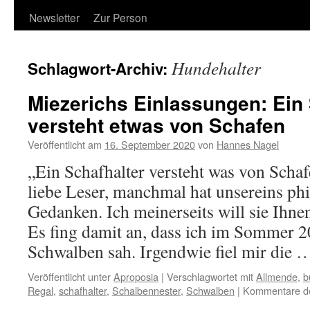
Newsletter
Zur Person
Hundehalter
Schlagwort-Archiv:
Miezerichs Einlassungen: Ein 
versteht etwas von Schafen
Veröffentlicht am
16. September 2020
von
Hannes Nagel
„Ein Schafhalter versteht was von Scha
liebe Leser, manchmal hat unsereins ph
Gedanken. Ich meinerseits will sie Ihnen
Es fing damit an, dass ich im Sommer 2
Schwalben sah. Irgendwie fiel mir die
Veröffentlicht unter
Aproposia
|
Verschlagwortet mit
Allmende
,
b
Regal
,
schafhalter
,
Schalbennester
,
Schwalben
|
Kommentare dea