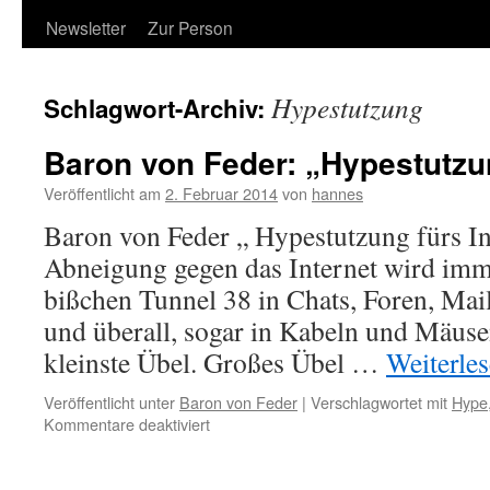
Newsletter
Zur Person
Hypestutzung
Schlagwort-Archiv:
Baron von Feder: „Hypestutzun
Veröffentlicht am
2. Februar 2014
von
hannes
Baron von Feder „ Hypestutzung fürs I
Abneigung gegen das Internet wird imm
bißchen Tunnel 38 in Chats, Foren, Mai
und überall, sogar in Kabeln und Mäusen
kleinste Übel. Großes Übel …
Weiterle
Veröffentlicht unter
Baron von Feder
|
Verschlagwortet mit
Hype
für
Kommentare deaktiviert
Baron
von
Feder: