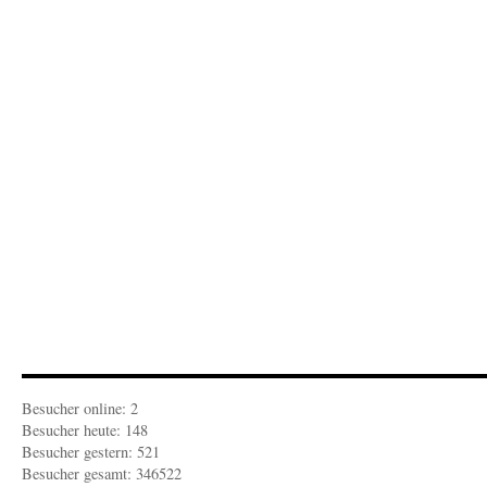
„Hypestutzung
fürs
Internet“
Besucher online: 2
Besucher heute: 148
Besucher gestern: 521
Besucher gesamt: 346522