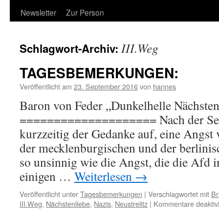
Newsletter
Zur Person
III.Weg
Schlagwort-Archiv:
TAGESBEMERKUNGEN:
Veröffentlicht am
23. September 2016
von
hannes
Baron von Feder „Dunkelhelle Nächsten
==================== Nach der Sep
kurzzeitig der Gedanke auf, eine Angst
der mecklenburgischen und der berlini
so unsinnig wie die Angst, die die Afd i
einigen …
Weiterlesen
→
Veröffentlicht unter
Tagesbemerkungen
|
Verschlagwortet mit
Br
III.Weg
,
Nächstenliebe
,
Nazis
,
Neustrelitz
|
Kommentare deaktivi