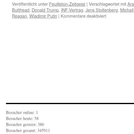
Veröffentlicht unter
Feuilleton-Zeitgeist
|
Verschlagwortet mit
Ars
Butthead
,
Donald Trump
,
INF-Vertrag
,
Jens Stoltenberg
,
Michai
für
Reagan
,
Wladimir Putin
|
Kommentare deaktiviert
FEUILLETON-
ZEITGEIST:
Arschgesicht
und
Eierkopp
sehen
Bedrohung
des
freien
Wettrüstens
durch
den
INF-
Vertrag
Besucher online: 1
Besucher heute: 58
Besucher gestern: 386
Besucher gesamt: 345911