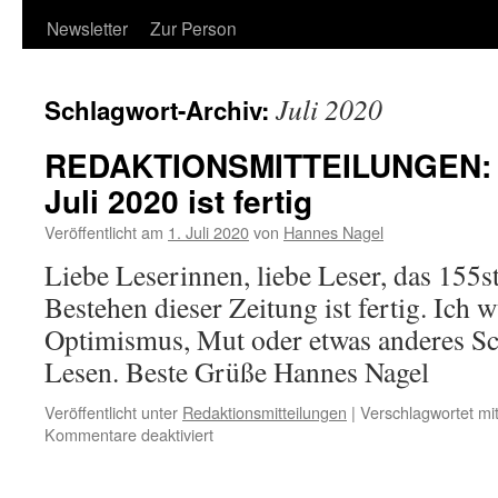
Newsletter
Zur Person
Juli 2020
Schlagwort-Archiv:
REDAKTIONSMITTEILUNGEN: Da
Juli 2020 ist fertig
Veröffentlicht am
1. Juli 2020
von
Hannes Nagel
Liebe Leserinnen, liebe Leser, das 155st
Bestehen dieser Zeitung ist fertig. Ich
Optimismus, Mut oder etwas anderes S
Lesen. Beste Grüße Hannes Nagel
Veröffentlicht unter
Redaktionsmitteilungen
|
Verschlagwortet mi
für
Kommentare deaktiviert
REDAKTIONSMITTEILUNGEN:
Das