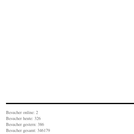
Flugblatt
für
Juli
2020
ist
fertig
Besucher online: 2
Besucher heute: 326
Besucher gestern: 386
Besucher gesamt: 346179