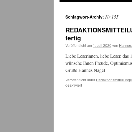
Nr 155
Schlagwort-Archiv:
REDAKTIONSMITTEILUNG
fertig
Veröffentlicht am
1. Juli 2020
von
Hannes
Liebe Leserinnen, liebe Leser, das 15
wünsche Ihnen Freude, Optimismus
Grüße Hannes Nagel
Veröffentlicht unter
Redaktionsmitteilung
für
deaktiviert
REDAKTIONSMITTEILUNGEN:
Das
Flugblatt
für
Juli
2020
ist
fertig