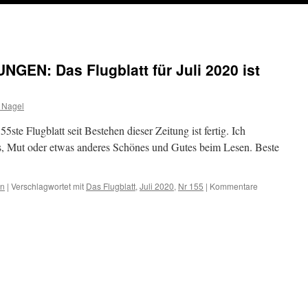
EN: Das Flugblatt für Juli 2020 ist
 Nagel
5ste Flugblatt seit Bestehen dieser Zeitung ist fertig. Ich
, Mut oder etwas anderes Schönes und Gutes beim Lesen. Beste
en
|
Verschlagwortet mit
Das Flugblatt
,
Juli 2020
,
Nr 155
|
Kommentare