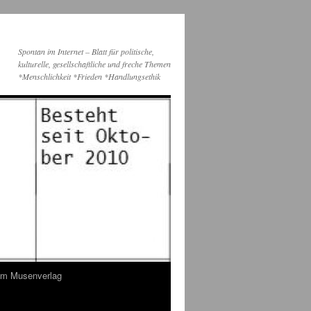
Spontan im Internet – Blatt für politische,
kulturelle, gesellschaftliche und freche Themen
*Menschlichkeit *Frieden *Handlungsethik
dem Musenverlag