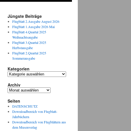
Jüngste Beiträge
Flugblatt 2.Ausgabe August 2026
Flugblatt 1.Ausgabe 2026 Mai
Flugblatt 4.Quartal 2025
Weihnachtsaugabe
Flugblatt 3.Quartal 2025
Herbstausgabe
Flugblatt 2.Quartal 2025
Sommerausgabe
Kategorien
Kategorien
Archiv
Archiv
Seiten
DATENSCHUTZ
Downloadbereich von Flugblatt-
Jahrbüchern
Downloadbereich von Flugblättern aus
dem Musenverlag