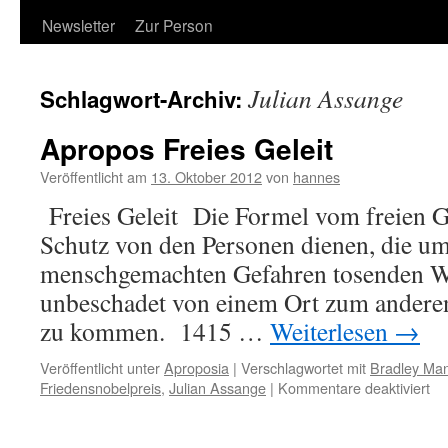
Newsletter
Zur Person
Julian Assange
Schlagwort-Archiv:
Apropos Freies Geleit
Veröffentlicht am
13. Oktober 2012
von
hannes
Freies Geleit Die Formel vom freien G
Schutz von den Personen dienen, die um
menschgemachten Gefahren tosenden We
unbeschadet von einem Ort zum andere
zu kommen. 1415 …
Weiterlesen
→
Veröffentlicht unter
Aproposia
|
Verschlagwortet mit
Bradley Ma
für
Friedensnobelpreis
,
Julian Assange
|
Kommentare deaktiviert
Ap
Fr
Gel