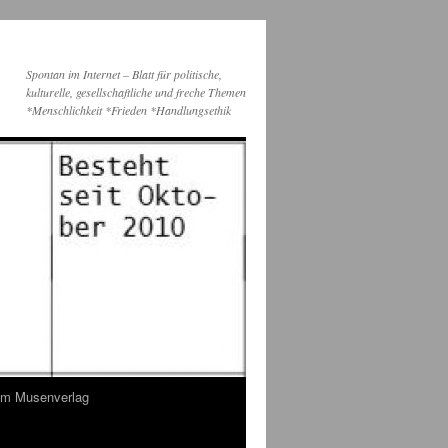
Spontan im Internet – Blatt für politische,
kulturelle, gesellschaftliche und freche Themen
*Menschlichkeit *Frieden *Handlungsethik
dem Musenverlag