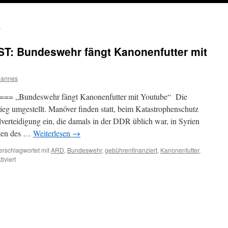
T: Bundeswehr fängt Kanonenfutter mit
hannes
==== „Bundeswehr fängt Kanonenfutter mit Youtube“ Die
eg umgestellt. Manöver finden statt, beim Katastrophenschutz
lverteidigung ein, die damals in der DDR üblich war, in Syrien
iten des …
Weiterlesen
→
erschlagwortet mit
ARD
,
Bundeswehr
,
gebührenfinanziert
,
Kanonenfutter
,
für
iviert
FEUILLETON-
ZEITGEIST:
Bundeswehr
fängt
Kanonenfutter
mit
Youtube