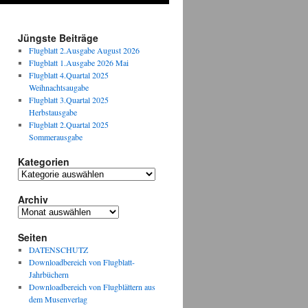
Jüngste Beiträge
Flugblatt 2.Ausgabe August 2026
Flugblatt 1.Ausgabe 2026 Mai
Flugblatt 4.Quartal 2025
Weihnachtsaugabe
Flugblatt 3.Quartal 2025
Herbstausgabe
Flugblatt 2.Quartal 2025
Sommerausgabe
Kategorien
Kategorien
Archiv
Archiv
Seiten
DATENSCHUTZ
Downloadbereich von Flugblatt-
Jahrbüchern
Downloadbereich von Flugblättern aus
dem Musenverlag