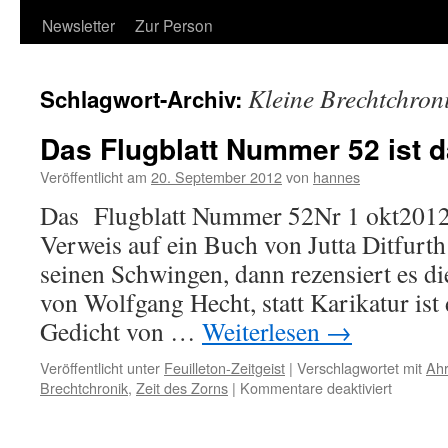
Newsletter
Zur Person
Kleine Brechtchron
Schlagwort-Archiv:
Das Flugblatt Nummer 52 ist d
Veröffentlicht am
20. September 2012
von
hannes
Das Flugblatt Nummer 52Nr 1 okt2012 
Verweis auf ein Buch von Jutta Ditfurth
seinen Schwingen, dann rezensiert es di
von Wolfgang Hecht, statt Karikatur ist
Gedicht von …
Weiterlesen
→
Veröffentlicht unter
Feuilleton-Zeitgeist
|
Verschlagwortet mit
Ahr
für
Brechtchronik
,
Zeit des Zorns
|
Kommentare deaktiviert
Das
Flugblatt
Nummer