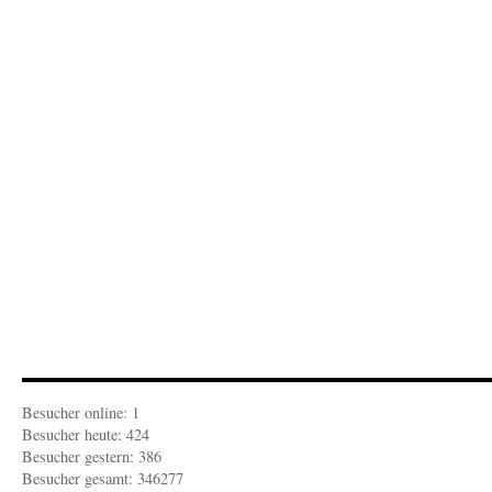
52
ist
da
Besucher online: 1
Besucher heute: 424
Besucher gestern: 386
Besucher gesamt: 346277