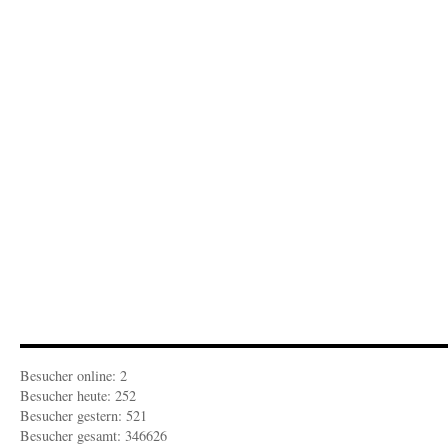
mal
vorbei
Besucher online: 2
Besucher heute: 252
Besucher gestern: 521
Besucher gesamt: 346626