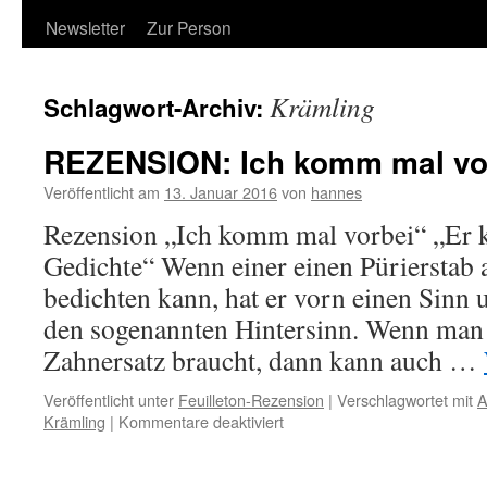
Newsletter
Zur Person
Krämling
Schlagwort-Archiv:
REZENSION: Ich komm mal vo
Veröffentlicht am
13. Januar 2016
von
hannes
Rezension „Ich komm mal vorbei“ „Er k
Gedichte“ Wenn einer einen Pürierstab 
bedichten kann, hat er vorn einen Sinn 
den sogenannten Hintersinn. Wenn man
Zahnersatz braucht, dann kann auch …
Veröffentlicht unter
Feuilleton-Rezension
|
Verschlagwortet mit
A
für
Krämling
|
Kommentare deaktiviert
REZENSION:
Ich
komm