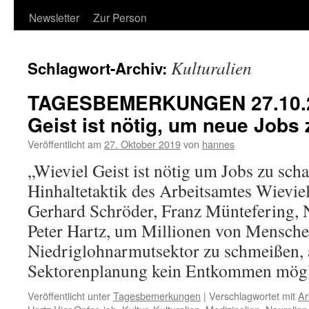
Newsletter
Zur Person
Kulturalien
Schlagwort-Archiv:
TAGESBEMERKUNGEN 27.10.20
Geist ist nötig, um neue Jobs
Veröffentlicht am
27. Oktober 2019
von
hannes
„Wieviel Geist ist nötig um Jobs zu scha
Hinhaltetaktik des Arbeitsamtes Wievie
Gerhard Schröder, Franz Müntefering, 
Peter Hartz, um Millionen von Mensche
Niedriglohnarmutsektor zu schmeißen, 
Sektorenplanung kein Entkommen mö
Veröffentlicht unter
Tagesbemerkungen
|
Verschlagwortet mit
Ar