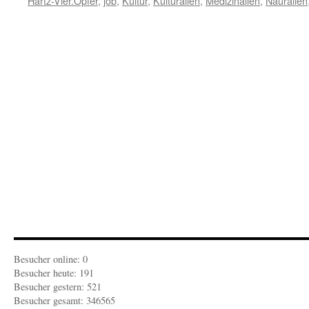
Hartz-Vier.Opfer
,
job
,
Kultur
,
Kulturalien
,
Medizinalien
,
Nauralien
Besucher online: 0
Besucher heute: 191
Besucher gestern: 521
Besucher gesamt: 346565