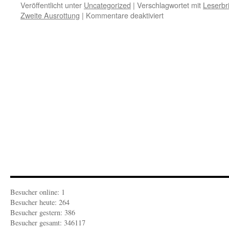
Veröffentlicht unter
Uncategorized
|
Verschlagwortet mit
Leserbr
für
Zweite Ausrottung
|
Kommentare deaktiviert
FEUILLETON-
KULTURBETRIEBL
„Die
Zweite
Ausrottung“
Besucher online: 1
Besucher heute: 264
Besucher gestern: 386
Besucher gesamt: 346117