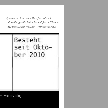
Spontan im Internet – Blatt für politische,
kulturelle, gesellschaftliche und freche Themen
*Menschlichkeit *Frieden *Handlungsethik
dem Musenverlag