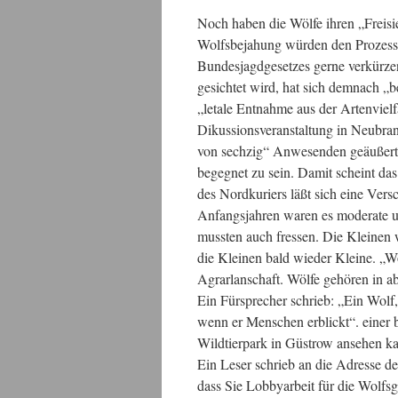
Noch haben die Wölfe ihren „Freisie
Wolfsbejahung würden den Prozess 
Bundesjagdgesetzes gerne verkürzen
gesichtet wird, hat sich demnach „
„letale Entnahme aus der Artenvielf
Dikussionsveranstaltung in Neubr
von sechzig“ Anwesenden geäußert 
begegnet zu sein. Damit scheint das
des Nordkuriers läßt sich eine Ver
Anfangsjahren waren es moderate 
mussten auch fressen. Die Kleinen
die Kleinen bald wieder Kleine. „W
Agrarlanschaft. Wölfe gehören in a
Ein Fürsprecher schrieb: „Ein Wolf,
wenn er Menschen erblickt“. einer 
Wildtierpark in Güstrow ansehen k
Ein Leser schrieb an die Adresse d
dass Sie Lobbyarbeit für die Wolfsg