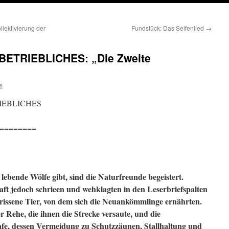
ektivierung der
Fundstück: Das Seifenlied
→
ETRIEBLICHES: „Die Zweite
s
IEBLICHES
========
i lebende Wölfe gibt, sind die Naturfreunde begeistert.
ft jedoch schrieen und wehklagten in den Leserbriefspalten
rissene Tier, von dem sich die Neuankömmlinge ernährten.
 Rehe, die ihnen die Strecke versaute, und die
fe, dessen Vermeidung zu Schutzzäunen, Stallhaltung und