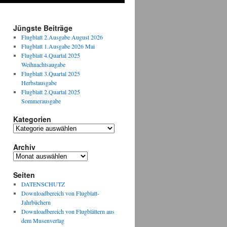
Jüngste Beiträge
Flugblatt 2.Ausgabe August 2026
Flugblatt 1.Ausgabe 2026 Mai
Flugblatt 4.Quartal 2025
Weihnachtsaugabe
Flugblatt 3.Quartal 2025
Herbstausgabe
Flugblatt 2.Quartal 2025
Sommerausgabe
Kategorien
Kategorien
Archiv
Archiv
Seiten
DATENSCHUTZ
Downloadbereich von Flugblatt-
Jahrbüchern
Downloadbereich von Flugblättern aus
dem Musenverlag