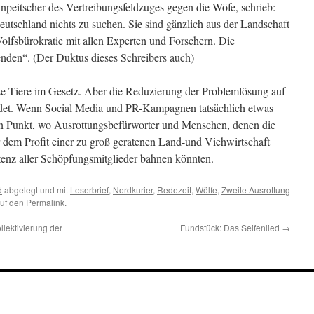
inpeitscher des Vertreibungsfeldzuges gegen die Wöfe, schrieb:
utschland nichts zu suchen. Sie sind gänzlich aus der Landschaft
 Wolfsbürokratie mit allen Experten und Forschern. Die
enden“. (Der Duktus dieses Schreibers auch)
ze Tiere im Gesetz. Aber die Reduzierung der Problemlösung auf
ndet. Wenn Social Media und PR-Kampagnen tatsächlich etwas
n Punkt, wo Ausrottungsbefürworter und Menschen, denen die
dem Profit einer zu groß geratenen Land-und Viehwirtschaft
stenz aller Schöpfungsmitglieder bahnen könnten.
d
abgelegt und mit
Leserbrief
,
Nordkurier
,
Redezeit
,
Wölfe
,
Zweite Ausrottung
auf den
Permalink
.
ektivierung der
Fundstück: Das Seifenlied
→