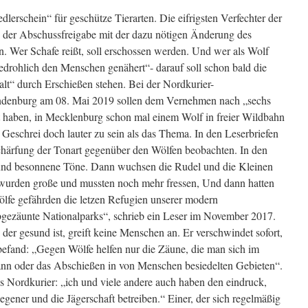
dlerschein“ für geschütze Tierarten. Die eifrigsten Verfechter der
der Abschussfreigabe mit der dazu nötigen Änderung des
. Wer Schafe reißt, soll erschossen werden. Und wer als Wolf
bedrohlich den Menschen genähert“- darauf soll schon bald die
alt“ durch Erschießen stehen. Bei der Nordkurier-
andenburg am 08. Mai 2019 sollen dem Vernehmen nach „sechs
haben, in Mecklenburg schon mal einem Wolf in freier Wildbahn
 Geschrei doch lauter zu sein als das Thema. In den Leserbriefen
schärfung der Tonart gegenüber den Wölfen beobachten. In den
und besonnene Töne. Dann wuchsen die Rudel und die Kleinen
 wurden große und mussten noch mehr fressen, Und dann hatten
ölfe gefährden die letzen Refugien unserer modern
bgezäunte Nationalparks“, schrieb ein Leser im November 2017.
 der gesund ist, greift keine Menschen an. Er verschwindet sofort,
befand: „Gegen Wölfe helfen nur die Zäune, die man sich im
ann oder das Abschießen in von Menschen besiedelten Gebieten“.
es Nordkurier: „ich und viele andere auch haben den eindruck,
egener und die Jägerschaft betreiben.“ Einer, der sich regelmäßig