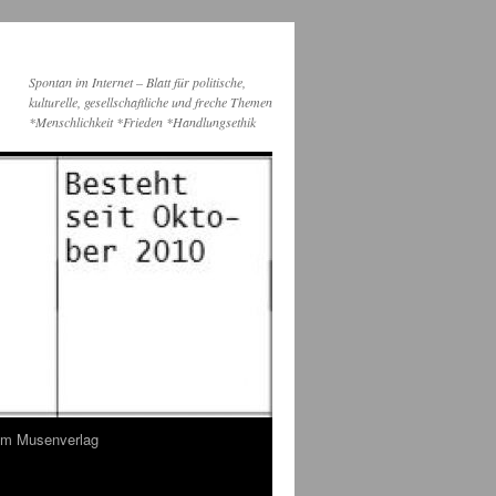
Spontan im Internet – Blatt für politische,
kulturelle, gesellschaftliche und freche Themen
*Menschlichkeit *Frieden *Handlungsethik
dem Musenverlag