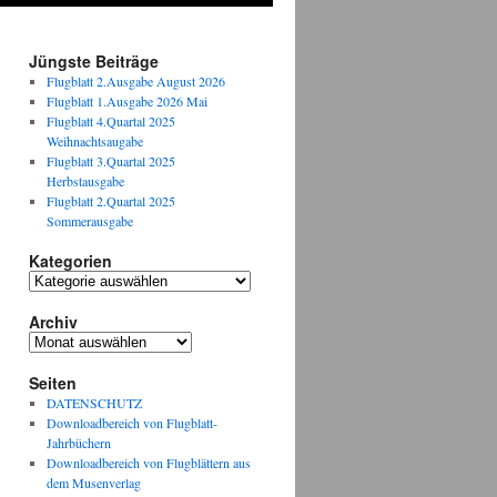
Jüngste Beiträge
Flugblatt 2.Ausgabe August 2026
Flugblatt 1.Ausgabe 2026 Mai
Flugblatt 4.Quartal 2025
Weihnachtsaugabe
Flugblatt 3.Quartal 2025
Herbstausgabe
Flugblatt 2.Quartal 2025
Sommerausgabe
Kategorien
Kategorien
Archiv
Archiv
Seiten
DATENSCHUTZ
Downloadbereich von Flugblatt-
Jahrbüchern
Downloadbereich von Flugblättern aus
dem Musenverlag