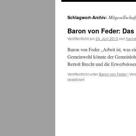
Mitgesellschaf
Schlagwort-Archiv:
Baron von Feder: Das
Veröffentlicht am
24. Juni 2013
von
hann
Baron von Feder „Arbeit ist, was 
Gemeinwohl könnte der Gemeinlohn
Bertolt Brecht und die Erwerbslose
Veröffentlicht unter
Baron von Feder
|
Ver
für
deaktiviert
Baron
von
Feder:
Das
Gemeinwohl
ist
der
Gemeinlohn