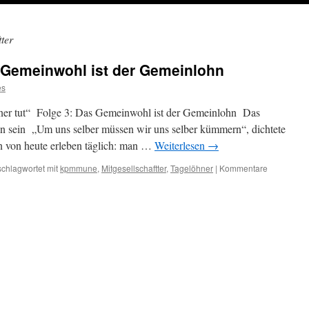
tter
 Gemeinwohl ist der Gemeinlohn
es
einer tut“ Folge 3: Das Gemeinwohl ist der Gemeinlohn Das
 sein „Um uns selber müssen wir uns selber kümmern“, dichtete
n von heute erleben täglich: man …
Weiterlesen
→
schlagwortet mit
kpmmune
,
Mitgesellschaftter
,
Tagelöhner
|
Kommentare