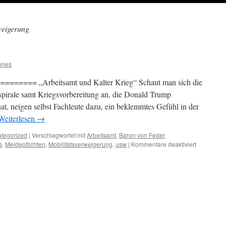
weigerung
nnes
=== „Arbeitsamt und Kalter Krieg“ Schaut man sich die
pirale samt Kriegsvorbereitung an, die Donald Trump
at, neigen selbst Fachleute dazu, ein beklemmtes Gefühl in der
Weiterlesen
→
tegorized
|
Verschlagwortet mit
Arbeitsamt
,
Baron von Feder
,
für
g
,
Meldepflichten
,
Mobilitätsverweigerung
,
usw
|
Kommentare deaktiviert
BARON
VON
FEDER: