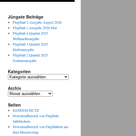
Jüngste Beiträge
Flugblatt 2.Ausgabe August 2026
Flugblatt 1.Ausgabe 2026 Mai
Flugblatt 4.Quartal 2025
Weihnachtsaugabe
Flugblatt 3.Quartal 2025
Herbstausgabe
Flugblatt 2.Quartal 2025
Sommerausgabe
Kategorien
Kategorien
Archiv
Archiv
Seiten
DATENSCHUTZ
Downloadbereich von Flugblatt-
Jahrbüchern
Downloadbereich von Flugblättern aus
dem Musenverlag