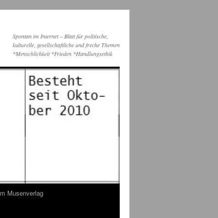
Spontan im Internet – Blatt für politische,
kulturelle, gesellschaftliche und freche Themen
*Menschlichkeit *Frieden *Handlungsethik
dem Musenverlag