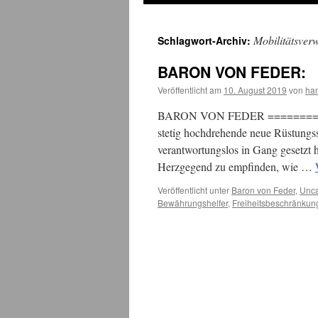
Mobilitätsver
Schlagwort-Archiv:
BARON VON FEDER:
Veröffentlicht am
10. August 2019
von
ha
BARON VON FEDER =============
stetig hochdrehende neue Rüstungss
verantwortungslos in Gang gesetzt h
Herzgegend zu empfinden, wie …
Veröffentlicht unter
Baron von Feder
,
Unca
Bewährungshelfer
,
Freiheitsbeschränkun