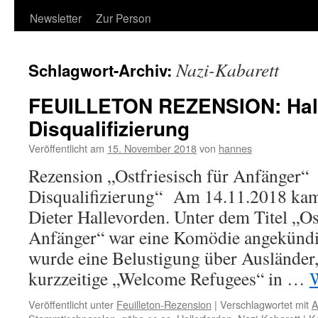
Newsletter
Zur Person
Nazi-Kabarett
Schlagwort-Archiv:
FEUILLETON REZENSION: Hal
Disqualifizierung
Veröffentlicht am
15. November 2018
von
hannes
Rezension „Ostfriesisch für Anfänger“
Disqualifizierung“ Am 14.11.2018 ka
Dieter Hallevorden. Unter dem Titel „Os
Anfänger“ war eine Komödie angekündig
wurde eine Belustigung über Ausländer,
kurzzeitige „Welcome Refugees“ in …
W
Veröffentlicht unter
Feuilleton-Rezension
|
Verschlagwortet mit
A