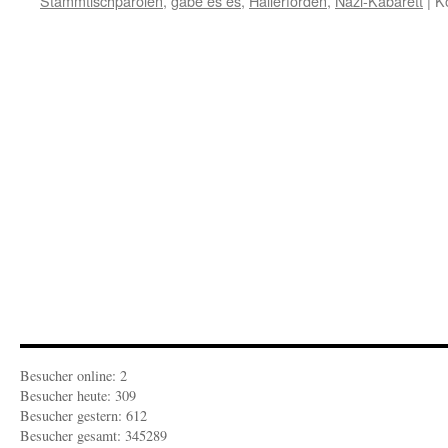
Stammtischparolen
,
gäbe es es
,
Hallerforden
,
Nazi-Kabarett
|
K
Besucher online: 2
Besucher heute: 309
Besucher gestern: 612
Besucher gesamt: 345289