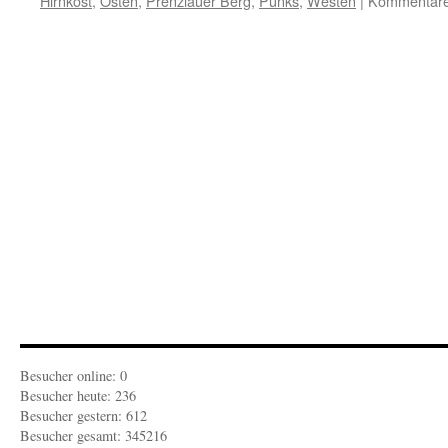
Hirnkost
,
Osten
,
Prenzlauer Berg
,
Punks
,
Westen
|
Kommentare 
Besucher online: 0
Besucher heute: 236
Besucher gestern: 612
Besucher gesamt: 345216