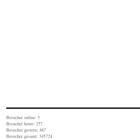
REZENSION
Rostock,
letzte
Wahl
Besucher online: 5
Besucher heute: 257
Besucher gestern: 487
Besucher gesamt: 345724