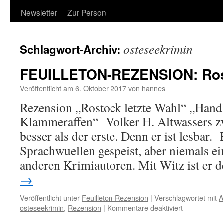
Newsletter
Zur Person
osteseekrimin
Schlagwort-Archiv:
FEUILLETON-REZENSION: Rost
Veröffentlicht am
6. Oktober 2017
von
hannes
Rezension „Rostock letzte Wahl“ „Hand
Klammeraffen“ Volker H. Altwassers zw
besser als der erste. Denn er ist lesbar. 
Sprachwuellen gespeist, aber niemals e
anderen Krimiautoren. Mit Witz ist er
→
Veröffentlicht unter
Feuilleton-Rezension
|
Verschlagwortet mit
A
für
osteseekrimin
,
Rezension
|
Kommentare deaktiviert
FEUILLETO