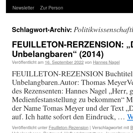
Newsletter
Zur Person
Politikwissenschaft
Schlagwort-Archiv:
FEUILLETON-RERZENSION: „
Unbelangbaren“ (2014)
Veröffentlicht am
16. September 2022
von
Hannes Nagel
FEUILLETON-REZENSION Buchtitel:
Unbelangbaren.Autor: Thomas MeyerV
des Rezensenten: Hannes Nagel „Herr, gi
Medienfestanstellung zu bekommen“ Mi
der Name Tomas Meyer und der Text „
auf. Ich hatte sofort den Eindruck, …
W
Veröffentlicht unter
Feuilleton-Rezension
|
Verschlagwortet mit
B