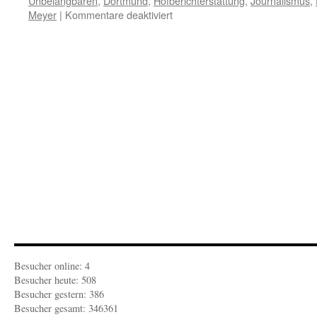
Unbelangbaren
,
Dortmund
,
Hofberichterstattung
,
Journalismus
,
für
Meyer
|
Kommentare deaktiviert
FEUILLETON-
RERZENSION:
„Die
Unbelangbaren“
(2014)
Besucher online: 4
Besucher heute: 508
Besucher gestern: 386
Besucher gesamt: 346361