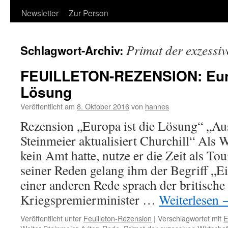
Newsletter
Zur Person
Primat der exzessiv
Schlagwort-Archiv:
FEUILLETON-REZENSION: Euro
Lösung
Veröffentlicht am
8. Oktober 2016
von
hannes
Rezension „Europa ist die Lösung“ „Au
Steinmeier aktualisiert Churchill“ Als 
kein Amt hatte, nutze er die Zeit als Tou
seiner Reden gelang ihm der Begriff „E
einer anderen Rede sprach der britische
Kriegspremierminister …
Weiterlesen
Veröffentlicht unter
Feuilleton-Rezension
|
Verschlagwortet mit
E