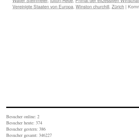
Walter Steinmeier
,
fulton-Rede
,
Primat der exzessiven Wirtschaf
Vereinigte Staaten von Europa
,
Winston churchill
,
Zürich
|
Komme
Besucher online: 2
Besucher heute: 374
Besucher gestern: 386
Besucher gesamt: 346227