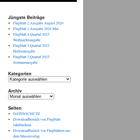
Jüngste Beiträge
Flugblatt 2.Ausgabe August 2026
Flugblatt 1.Ausgabe 2026 Mai
Flugblatt 4.Quartal 2025
Weihnachtsaugabe
Flugblatt 3.Quartal 2025
Herbstausgabe
Flugblatt 2.Quartal 2025
Sommerausgabe
Kategorien
Kategorien
Archiv
Archiv
Seiten
DATENSCHUTZ
Downloadbereich von Flugblatt-
Jahrbüchern
Downloadbereich von Flugblättern aus
dem Musenverlag