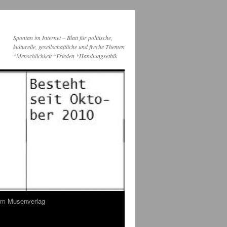
Spontan im Internet – Blatt für politische,
kulturelle, gesellschaftliche und freche Themen
*Menschlichkeit *Frieden *Handlungsethik
dem Musenverlag