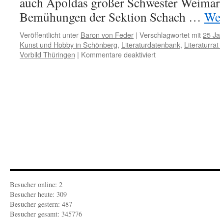
auch Apoldas großer Schwester Weimar 
Bemühungen der Sektion Schach …
We
Veröffentlicht unter
Baron von Feder
|
Verschlagwortet mit
25 Ja
Kunst und Hobby in Schönberg
,
Literaturdatenbank
,
Literaturra
für
Vorbild Thüringen
|
Kommentare deaktiviert
FEUILLETON-
KULTURBETRIEBLI
Schach
in
Apolda,
Kunst
und
Hobby
in
Schönberg
und
Literaturförderung
in
Besucher online: 2
Mecklenburg
Besucher heute: 309
Besucher gestern: 487
Besucher gesamt: 345776