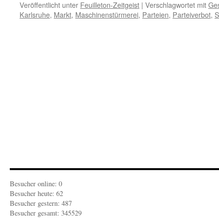
Veröffentlicht unter
Feuilleton-Zeitgeist
|
Verschlagwortet mit
Ge
Karlsruhe
,
Markt
,
Maschinenstürmerei
,
Parteien
,
Parteiverbot
,
S
Besucher online: 0
Besucher heute: 62
Besucher gestern: 487
Besucher gesamt: 345529