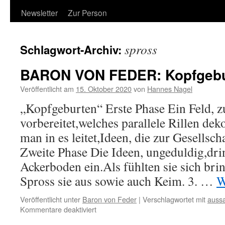
Newsletter
Zur Person
spross
Schlagwort-Archiv:
BARON VON FEDER: Kopfgebu
Veröffentlicht am
15. Oktober 2020
von
Hannes Nagel
„Kopfgeburten“ Erste Phase Ein Feld, z
vorbereitet,welches parallele Rillen dek
man in es leitet,Ideen, die zur Gesellsch
Zweite Phase Die Ideen, ungeduldig,dri
Ackerboden ein.Als fühlten sie sich bri
Spross sie aus sowie auch Keim. 3. …
W
Veröffentlicht unter
Baron von Feder
|
Verschlagwortet mit
auss
für
Kommentare deaktiviert
BARON