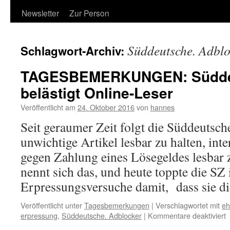
Newsletter
Zur Person
Süddeutsche. Adblo
Schlagwort-Archiv:
TAGESBEMERKUNGEN: Süddeu
belästigt Online-Leser
Veröffentlicht am
24. Oktober 2016
von
hannes
Seit geraumer Zeit folgt die Süddeutsc
unwichtige Artikel lesbar zu halten, int
gegen Zahlung eines Lösegeldes lesbar
nennt sich das, und heute toppte die SZ 
Erpressungsversuche damit, dass sie 
Veröffentlicht unter
Tagesbemerkungen
|
Verschlagwortet mit
eh
f
erpressung
,
Süddeutsche. Adblocker
|
Kommentare deaktiviert