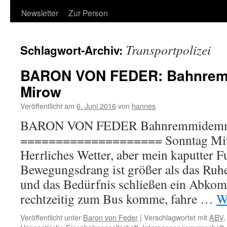
Newsletter
Zur Person
Transportpolizei
Schlagwort-Archiv:
BARON VON FEDER: Bahnrem
Mirow
Veröffentlicht am
6. Juni 2016
von
hannes
BARON VON FEDER Bahnremmidemmi
==================== Sonntag Mitta
Herrliches Wetter, aber mein kaputter F
Bewegungsdrang ist größer als das Ruh
und das Bedürfnis schließen ein Abko
rechtzeitig zum Bus komme, fahre …
W
Veröffentlicht unter
Baron von Feder
|
Verschlagwortet mit
ABV