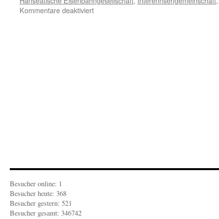
Hanseatische Eisenbahngesellschaft
,
Interennsengemeinschaft
für
Kommentare deaktiviert
BARON
VON
FEDER:
Bahnremmidemmi
in
Mirow
Besucher online: 1
Besucher heute: 368
Besucher gestern: 521
Besucher gesamt: 346742