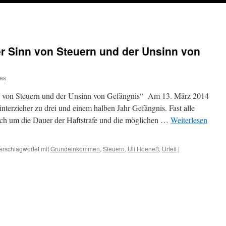
 Sinn von Steuern und der Unsinn von
es
Steuern und der Unsinn von Gefängnis“ Am 13. März 2014
hinterzieher zu drei und einem halben Jahr Gefängnis. Fast alle
ich um die Dauer der Haftstrafe und die möglichen …
Weiterlesen
erschlagwortet mit
Grundeinkommen
,
Steuern
,
Uli Hoeneß
,
Urteil
|
r: