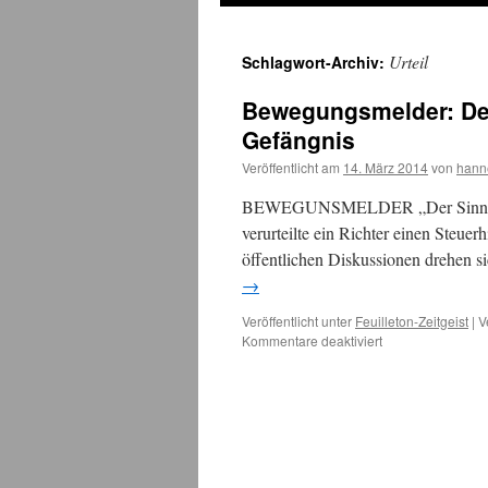
Urteil
Schlagwort-Archiv:
Bewegungsmelder: Der
Gefängnis
Veröffentlicht am
14. März 2014
von
hann
BEWEGUNSMELDER „Der Sinn von 
verurteilte ein Richter einen Steuer
öffentlichen Diskussionen drehen s
→
Veröffentlicht unter
Feuilleton-Zeitgeist
|
V
für
Kommentare deaktiviert
Bewegungsmelde
Der
Sinn
von
Steuern
und
der