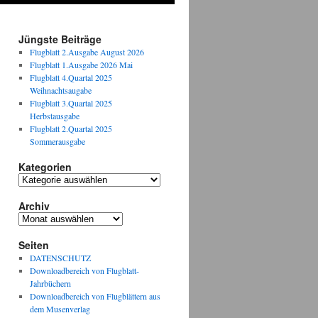
Jüngste Beiträge
Flugblatt 2.Ausgabe August 2026
Flugblatt 1.Ausgabe 2026 Mai
Flugblatt 4.Quartal 2025
Weihnachtsaugabe
Flugblatt 3.Quartal 2025
Herbstausgabe
Flugblatt 2.Quartal 2025
Sommerausgabe
Kategorien
Kategorien
Archiv
Archiv
Seiten
DATENSCHUTZ
Downloadbereich von Flugblatt-
Jahrbüchern
Downloadbereich von Flugblättern aus
dem Musenverlag