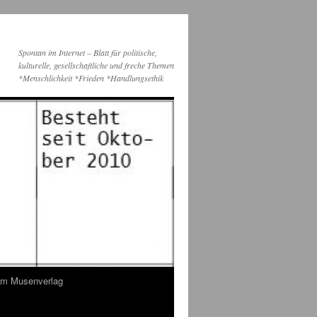
Spontan im Internet – Blatt für politische,
kulturelle, gesellschaftliche und freche Themen
*Menschlichkeit *Frieden *Handlungsethik
dem Musenverlag