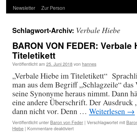
Newsletter
Zur Person
Verbale Hiebe
Schlagwort-Archiv:
BARON VON FEDER: Verbale H
Titeletikett
Veröffentlicht am
25. Juni 2018
von
hannes
„Verbale Hiebe im Titeletikett“ Sprachl
man aus dem Begriff „Schlagzeile“ das 
seine Synonyme heraus nimmt. Dann hät
eine andere Überschrift. Der Ausdruck
dann nicht vor. Denn …
Weiterlesen
→
Veröffentlicht unter
Baron von Feder
|
Verschlagwortet mit
Baro
für
Hiebe
|
Kommentare deaktiviert
BARON