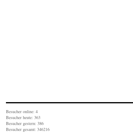
VON
FEDER:
Verbale
Hiebe
im
Titeletikett
Besucher online: 4
Besucher heute: 363
Besucher gestern: 386
Besucher gesamt: 346216