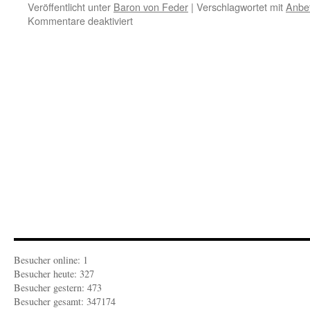
Veröffentlicht unter
Baron von Feder
|
Verschlagwortet mit
Anbe
für
Kommentare deaktiviert
BARON
VON
FEDER:
Wenn
Vereinsmeierei
zur
Anbetungshuldigung
wird
Besucher online: 1
Besucher heute: 327
Besucher gestern: 473
Besucher gesamt: 347174