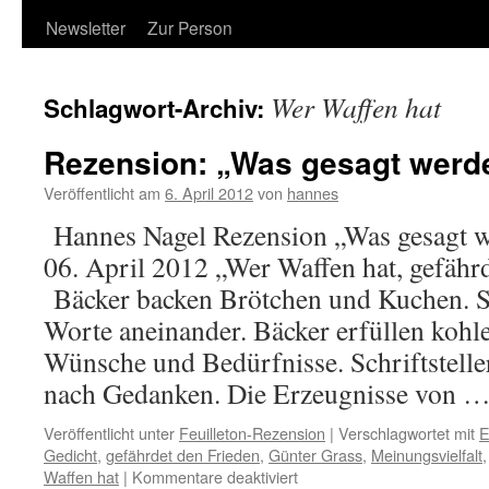
Newsletter
Zur Person
Wer Waffen hat
Schlagwort-Archiv:
Rezension: „Was gesagt wer
Veröffentlicht am
6. April 2012
von
hannes
Hannes Nagel Rezension „Was gesagt w
06. April 2012 „Wer Waffen hat, gefähr
Bäcker backen Brötchen und Kuchen. Sc
Worte aneinander. Bäcker erfüllen kohl
Wünsche und Bedürfnisse. Schriftstelle
nach Gedanken. Die Erzeugnisse von 
Veröffentlicht unter
Feuilleton-Rezension
|
Verschlagwortet mit
E
Gedicht
,
gefährdet den Frieden
,
Günter Grass
,
Meinungsvielfalt
für
Waffen hat
|
Kommentare deaktiviert