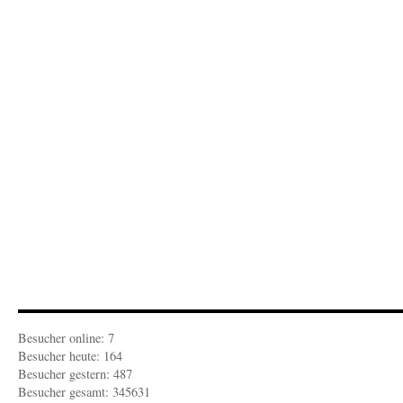
Rezension:
„Was
gesagt
werden
muss“
Besucher online: 7
Besucher heute: 164
Besucher gestern: 487
Besucher gesamt: 345631