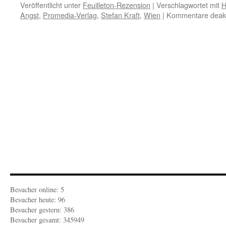
Veröffentlicht unter
Feuilleton-Rezension
|
Verschlagwortet mit
H
Angst
,
Promedia-Verlag
,
Stefan Kraft
,
Wien
|
Kommentare deakti
Besucher online: 5
Besucher heute: 96
Besucher gestern: 386
Besucher gesamt: 345949