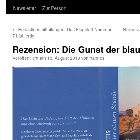
Newsletter
Zur Person
←
Redaktionsmitteilungen: Das Flugblatt Nummer
Baron v
71 ist fertig
Rezension: Die Gunst der bla
Veröffentlicht am
18. August 2013
von
hannes