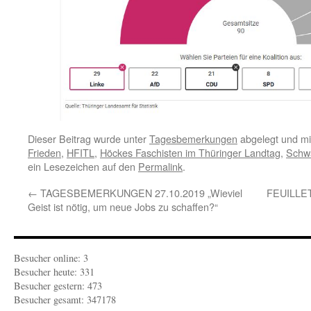
Dieser Beitrag wurde unter
Tagesbemerkungen
abgelegt und m
Frieden
,
HFITL
,
Höckes Faschisten im Thüringer Landtag
,
Schw
ein Lesezeichen auf den
Permalink
.
←
TAGESBEMERKUNGEN 27.10.2019 „Wieviel
FEUILLET
Geist ist nötig, um neue Jobs zu schaffen?“
Besucher online: 3
Besucher heute: 331
Besucher gestern: 473
Besucher gesamt: 347178