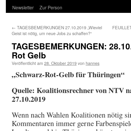
Newsletter
Zur Person
←
TAGESBEMERKUNGEN 27.10.2019 „Wieviel
FEUILLET
Geist ist nötig, um neue Jobs zu schaffen?“
TAGESBEMERKUNGEN: 28.10.
Rot Gelb
Veröffentlicht am
28. Oktober 2019
von
hannes
„Schwarz-Rot-Gelb für Thüringen“
Quelle: Koalitionsrechner von NTV 
27.10.2019
Wenn nach Wahlen Koalitionen nötig si
Kommentaren immer gerne Farbenspiele