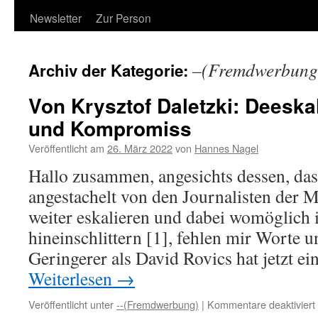
Newsletter
Zur Person
–(Fremdwerbung
Archiv der Kategorie:
Von Krysztof Daletzki: Deeska
und Kompromiss
Veröffentlicht am
26. März 2022
von
Hannes Nagel
Hallo zusammen, angesichts dessen, dass
angestachelt von den Journalisten der
weiter eskalieren und dabei womöglich 
hineinschlittern [1], fehlen mir Worte 
Geringerer als David Rovics hat jetzt e
Weiterlesen
→
Veröffentlicht unter
--(Fremdwerbung)
|
Kommentare deaktiviert