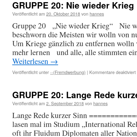
Der
GRUPPE 20: Nie wieder Krieg
Armutsschaffungshohn
Veröffentlicht am
20. Oktober 2018
von
hannes
Gruppe 20 „Nie wieder Krieg“ Nie w
beschworn die Meisten wir wolln von nu
Um Kriege gänzlich zu entfernen wolln w
mehr lernen und alle, alle stimmten e
Weiterlesen
→
Veröffentlicht unter
--(Fremdwerbung)
|
Kommentare deaktiviert
GRUPPE 20: Lange Rede kurze
Veröffentlicht am
2. September 2018
von
hannes
Lange Rede kurzer Sinn ==========
lasen mal im Studium „International Re
oft ihr Fluidum Diplomaten aller Nati