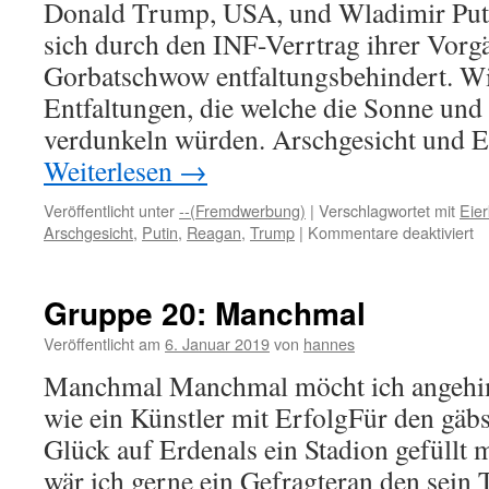
Donald Trump, USA, und Wladimir Puti
sich durch den INF-Verrtrag ihrer Vor
Gorbatschwow entfaltungsbehindert. Wi
Entfaltungen, die welche die Sonne und
verdunkeln würden. Arschgesicht und 
Weiterlesen
→
Veröffentlicht unter
--(Fremdwerbung)
|
Verschlagwortet mit
Eie
fü
Arschgesicht
,
Putin
,
Reagan
,
Trump
|
Kommentare deaktiviert
G
20
Ar
Gruppe 20: Manchmal
u
Ei
Veröffentlicht am
6. Januar 2019
von
hannes
Manchmal Manchmal möcht ich angehi
wie ein Künstler mit ErfolgFür den gäb
Glück auf Erdenals ein Stadion gefüllt
wär ich gerne ein Gefragteran den sein