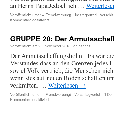
an Herrn Papa.Jedoch ich …
Weiterles
Veröffentlicht unter
--(Fremdwerbung)
,
Uncategorized
|
Verschla
für
Kommentare deaktiviert
Gruppe
20:
Manchmal
GRUPPE 20: Der Armutsschaf
Veröffentlicht am
25. November 2018
von
hannes
Der Armutsschaffungshohn Es war die
Verstandes dass an den Grenzen jedes L
soviel Volk vertrieb, die Menschen nich
wenn sies auf neuen Boden schafften um 
verkraften. …
Weiterlesen
→
Veröffentlicht unter
--(Fremdwerbung)
|
Verschlagwortet mit
Der
für
Kommentare deaktiviert
GRUPPE
20: