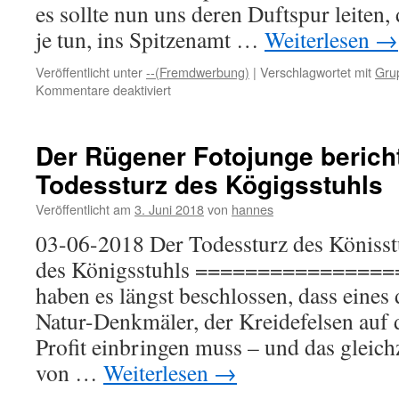
es sollte nun uns deren Duftspur leiten,
je tun, ins Spitzenamt …
Weiterlesen
→
Veröffentlicht unter
--(Fremdwerbung)
|
Verschlagwortet mit
Gru
für
Kommentare deaktiviert
GRUPPE
20:
Lange
Der Rügener Fotojunge bericht
Rede
Todessturz des Kögigsstuhls
kurzer
Sinn
Veröffentlicht am
3. Juni 2018
von
hannes
03-06-2018 Der Todessturz des Köniss
des Königsstuhls ===============
haben es längst beschlossen, dass eines
Natur-Denkmäler, der Kreidefelsen auf 
Profit einbringen muss – und das gleich
von …
Weiterlesen
→