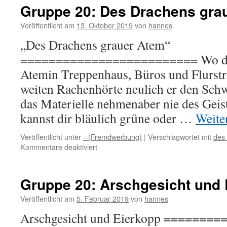
Gruppe 20: Des Drachens gra
Veröffentlicht am
13. Oktober 2019
von
hannes
„Des Drachens grauer Atem“
========================= Wo des
Atemin Treppenhaus, Büros und Flurst
weiten Rachenhörte neulich er den Sch
das Materielle nehmenaber nie des Gei
kannst dir bläulich grüne oder …
Weite
Veröffentlicht unter
--(Fremdwerbung)
|
Verschlagwortet mit
des
für
Kommentare deaktiviert
Gruppe
20:
Des
Gruppe 20: Arschgesicht und 
Drachens
grauer
Veröffentlicht am
5. Februar 2019
von
hannes
Atem
Arschgesicht und Eierkopp ======