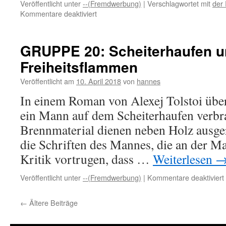
Veröffentlicht unter
--(Fremdwerbung)
|
Verschlagwortet mit
der
für
Kommentare deaktiviert
Der
Rügener
Fotojunge
GRUPPE 20: Scheiterhaufen 
berichtet:
Freiheitsflammen
Der
Todessturz
Veröffentlicht am
10. April 2018
von
hannes
des
Kögigsstuhls
In einem Roman von Alexej Tolstoi über
ein Mann auf dem Scheiterhaufen verbr
Brennmaterial dienen neben Holz ausger
die Schriften des Mannes, die an der Ma
Kritik vortrugen, dass …
Weiterlesen
Veröffentlicht unter
--(Fremdwerbung)
|
Kommentare deaktiviert
←
Ältere Beiträge