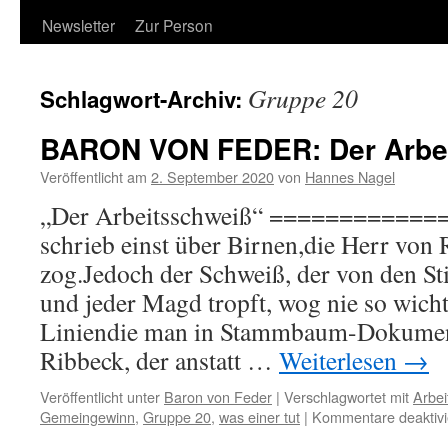
Newsletter
Zur Person
Gruppe 20
Schlagwort-Archiv:
BARON VON FEDER: Der Arbe
Veröffentlicht am
2. September 2020
von
Hannes Nagel
„Der Arbeitsschweiß“ ============
schrieb einst über Birnen,die Herr von 
zog.Jedoch der Schweiß, der von den St
und jeder Magd tropft, wog nie so wicht
Liniendie man in Stammbaum-Dokumen
Ribbeck, der anstatt …
Weiterlesen
→
Veröffentlicht unter
Baron von Feder
|
Verschlagwortet mit
Arbeit
Gemeingewinn
,
Gruppe 20
,
was einer tut
|
Kommentare deaktivi