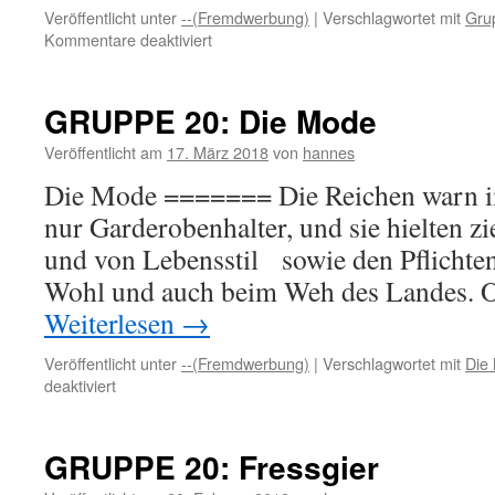
Veröffentlicht unter
--(Fremdwerbung)
|
Verschlagwortet mit
Gru
für
Kommentare deaktiviert
GRUPPE
20:
Lange
GRUPPE 20: Die Mode
Rede
kurzer
Veröffentlicht am
17. März 2018
von
hannes
Sinn
Die Mode ======= Die Reichen warn im
nur Garderobenhalter, und sie hielten zi
und von Lebensstil sowie den Pflichten
Wohl und auch beim Weh des Landes. 
Weiterlesen
→
Veröffentlicht unter
--(Fremdwerbung)
|
Verschlagwortet mit
Die
für
deaktiviert
GRUPPE
20:
Die
GRUPPE 20: Fressgier
Mode