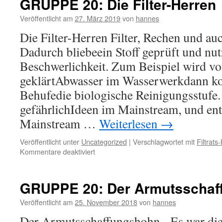
GRUPPE 20: Die Filter-Herren
Stier
Veröffentlicht am
27. März 2019
von
hannes
Die Filter-Herren Filter, Rechen und au
Dadurch bliebeein Stoff geprüft und nut
Beschwerlichkeit. Zum Beispiel wird v
geklärtAbwasser im Wasserwerkdann k
Behufedie biologische Reinigungsstufe.
gefährlichIdeen im Mainstream, und en
Mainstream …
Weiterlesen
→
Veröffentlicht unter
Uncategorized
|
Verschlagwortet mit
Filtrats
für
Kommentare deaktiviert
GRUPPE
20:
Die
GRUPPE 20: Der Armutsschaf
Filter-
Herren
Veröffentlicht am
25. November 2018
von
hannes
Der Armutsschaffungshohn Es war die