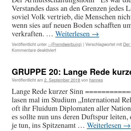
Verstandes dass an den Grenzen jedes L
soviel Volk vertrieb, die Menschen nich
wenn sies auf neuen Boden schafften um 
verkraften. …
Weiterlesen
→
Veröffentlicht unter
--(Fremdwerbung)
|
Verschlagwortet mit
Der
für
Kommentare deaktiviert
GRUPPE
20:
Der
GRUPPE 20: Lange Rede kurze
Armutsschaffungshohn
Veröffentlicht am
2. September 2018
von
hannes
Lange Rede kurzer Sinn ==========
lasen mal im Studium „International Re
oft ihr Fluidum Diplomaten aller Nati
es sollte nun uns deren Duftspur leiten,
je tun, ins Spitzenamt …
Weiterlesen
→