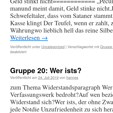
Geld stinkt nicht============ „Pecuni
manund meint damit, Geld stinke nicht
Schwefeltaler, dass vom Sataner stammt,
Kasse klingt Der Teufel, wenn er zahlt, 
Währungwo lieblich hell das reine Silbe
Weiterlesen
→
Veröffentlicht unter
Uncategorized
|
Verschlagwortet mit
Gruppe
für
deaktiviert
Gruppe
20:
„Pecunia
Gruppe 20: Wer ists?
non
olet“
Veröffentlicht am
24. Juli 2019
von
hannes
zum Thema Widerstandsparagraph Wer is
Verfassungswerk bedroht?Auf wen bezi
Widerstand sich?Wer ists, der ohne Zw
jede Notdie Unzufriedenheit zu sich her