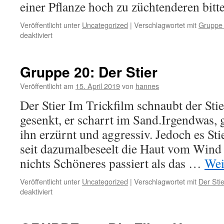
einer Pflanze hoch zu züchtenderen bit
Veröffentlicht unter
Uncategorized
|
Verschlagwortet mit
Gruppe
für
deaktiviert
Gruppe
20:
Wer
Gruppe 20: Der Stier
ists?
Veröffentlicht am
15. April 2019
von
hannes
Der Stier Im Trickfilm schnaubt der Sti
gesenkt, er scharrt im Sand.Irgendwas, 
ihn erzürnt und aggressiv. Jedoch es Stie
seit dazumalbeseelt die Haut vom Wind
nichts Schöneres passiert als das …
Wei
Veröffentlicht unter
Uncategorized
|
Verschlagwortet mit
Der Stie
für
deaktiviert
Gruppe
20:
Der