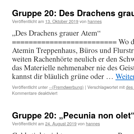
Gruppe 20: Des Drachens gra
Veröffentlicht am
13. Oktober 2019
von
hannes
„Des Drachens grauer Atem“
========================= Wo des
Atemin Treppenhaus, Büros und Flurst
weiten Rachenhörte neulich er den Sch
das Materielle nehmenaber nie des Gei
kannst dir bläulich grüne oder …
Weite
Veröffentlicht unter
--(Fremdwerbung)
|
Verschlagwortet mit
des
für
Kommentare deaktiviert
Gruppe
20:
Des
Gruppe 20: „Pecunia non olet
Drachens
grauer
Veröffentlicht am
24. August 2019
von
hannes
Atem