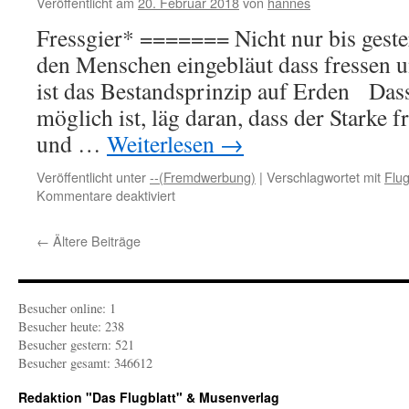
Veröffentlicht am
20. Februar 2018
von
hannes
Fressgier* ======= Nicht nur bis gester
den Menschen eingebläut dass fressen 
ist das Bestandsprinzip auf Erden Das
möglich ist, läg daran, dass der Starke fr
und …
Weiterlesen
→
Veröffentlicht unter
--(Fremdwerbung)
|
Verschlagwortet mit
Flug
für
Kommentare deaktiviert
GRUPPE
20:
←
Ältere Beiträge
Fressgier
Besucher online: 1
Besucher heute: 238
Besucher gestern: 521
Besucher gesamt: 346612
Redaktion "Das Flugblatt" & Musenverlag