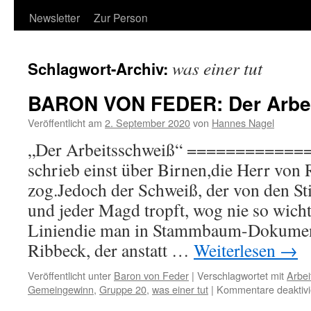
Newsletter
Zur Person
was einer tut
Schlagwort-Archiv:
BARON VON FEDER: Der Arbe
Veröffentlicht am
2. September 2020
von
Hannes Nagel
„Der Arbeitsschweiß“ ============
schrieb einst über Birnen,die Herr von 
zog.Jedoch der Schweiß, der von den St
und jeder Magd tropft, wog nie so wicht
Liniendie man in Stammbaum-Dokumen
Ribbeck, der anstatt …
Weiterlesen
→
Veröffentlicht unter
Baron von Feder
|
Verschlagwortet mit
Arbeit
Gemeingewinn
,
Gruppe 20
,
was einer tut
|
Kommentare deaktivi