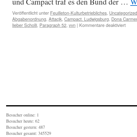
und Campact traf es den Bund der …
W
Veröffentlicht unter
Feuilleton-Kulturbetriebliches
,
Uncategorize
Abgabenordnung
,
Attacjk
,
Campact. Ludwigsburg
,
Dona Carme
für
lieber Scholli
,
Paragraph 52
,
vvn
|
Kommentare deaktiviert
FEUI
KULT
Trend
Schol
Das
Instr
Geme
Besucher online: 1
Besucher heute: 62
Besucher gestern: 487
Besucher gesamt: 345529