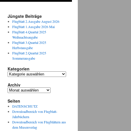
Jüngste Beiträge
Flugblatt 2.Ausgabe August 2026
Flugblatt 1.Ausgabe 2026 Mai
Flugblatt 4.Quartal 2025
Weihnachtsaugabe
Flugblatt 3.Quartal 2025
Herbstausgabe
Flugblatt 2.Quartal 2025
Sommerausgabe
Kategorien
Kategorien
Archiv
Archiv
Seiten
DATENSCHUTZ
Downloadbereich von Flugblatt-
Jahrbüchern
Downloadbereich von Flugblättern aus
dem Musenverlag