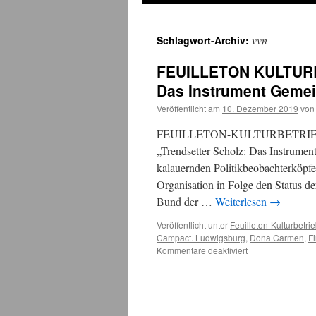
vvn
Schlagwort-Archiv:
FEUILLETON KULTURBE
Das Instrument Geme
Veröffentlicht am
10. Dezember 2019
von
FEUILLETON-KULTURBETRIEB
„Trendsetter Scholz: Das Instrument
kalauernden Politikbeobachterköpfe
Organisation in Folge den Status d
Bund der …
Weiterlesen
→
Veröffentlicht unter
Feuilleton-Kulturbetri
Campact. Ludwigsburg
,
Dona Carmen
,
F
für
Kommentare deaktiviert
FEUILLETON
KULTURBETRIEB
Trendsetter
Scholz:
Das