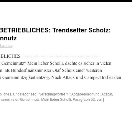
TRIEBLICHES: Trendsetter Scholz:
innutz
hannes
LICHES ==============================
 Gemeinnutz“ Mein lieber Scholli, dachte es sicher in vielen
n, als Bundesfinanzminister Olaf Scholz einer weiteren
er Gemeinnützigkeit entzog. Nach Attack und Campact traf es den
ebliches
,
Uncategorized
|
Verschlagwortet mit
Abgabenordnung
,
Attacjk
,
inanminister
,
Gemeinnutz
,
Mein lieber Scholli
,
Paragraph 52
,
vvn
|
LICHES: