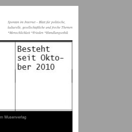
Spontan im Internet – Blatt für politische,
kulturelle, gesellschaftliche und freche Themen
*Menschlichkeit *Frieden *Handlungsethik
dem Musenverlag