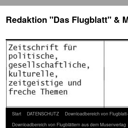
Zum
Inhalt
Redaktion "Das Flugblatt" & 
springen
Start
DATENSCHUTZ
Downloadbereich von Flugblatt
Downloadbereich von Flugblättern aus dem Musenverlag