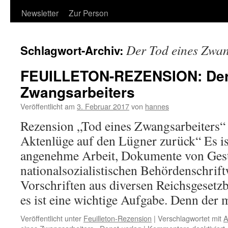
Newsletter
Zur Person
Der Tod eines Zwan
Schlagwort-Archiv:
FEUILLETON-REZENSION: Der
Zwangsarbeiters
Veröffentlicht am
3. Februar 2017
von
hannes
Rezension „Tod eines Zwangsarbeiters“ 
Aktenlüge auf den Lügner zurück“ Es is
angenehme Arbeit, Dokumente von Gesta
nationalsozialistischen Behördenschrif
Vorschriften aus diversen Reichsgesetzb
es ist eine wichtige Aufgabe. Denn der
Veröffentlicht unter
Feuilleton-Rezension
|
Verschlagwortet mit
A
f