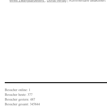
eines Zwangsarbeiters.
,
Donat-verlag
|
Kommentare deaktiviert
e
Besucher online: 1
Besucher heute: 377
Besucher gestern: 487
Besucher gesamt: 345844