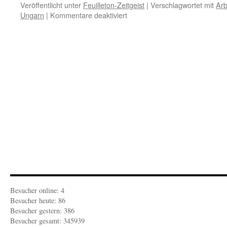
Veröffentlicht unter
Feuilleton-Zeitgeist
|
Verschlagwortet mit
Arb
für
Ungarn
|
Kommentare deaktiviert
BEWEGUNGSMELDER:
Tagesbemerkung
19.September
2015
Besucher online: 4
Besucher heute: 86
Besucher gestern: 386
Besucher gesamt: 345939