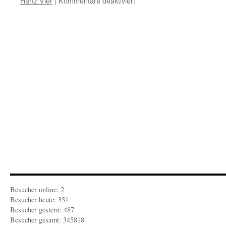
Hartz Vier
|
Kommentare deaktiviert
BARON
VON
FEDER:
Briefe
vom
Arbeitsmarkt
(1)
Besucher online: 2
Besucher heute: 351
Besucher gestern: 487
Besucher gesamt: 345818