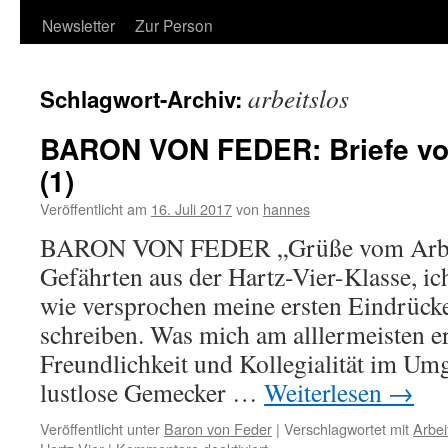
Newsletter
Zur Person
arbeitslos
Schlagwort-Archiv:
BARON VON FEDER: Briefe vo
(1)
Veröffentlicht am
16. Juli 2017
von
hannes
BARON VON FEDER „Grüße vom Arbei
Gefährten aus der Hartz-Vier-Klasse, i
wie versprochen meine ersten Eindrück
schreiben. Was mich am alllermeisten ers
Freundlichkeit und Kollegialität im Um
lustlose Gemecker …
Weiterlesen
→
Veröffentlicht unter
Baron von Feder
|
Verschlagwortet mit
Arbei
für