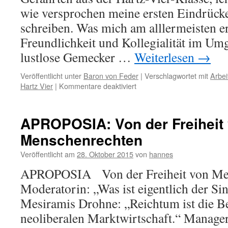
wie versprochen meine ersten Eindrück
schreiben. Was mich am alllermeisten ers
Freundlichkeit und Kollegialität im Um
lustlose Gemecker …
Weiterlesen
→
Veröffentlicht unter
Baron von Feder
|
Verschlagwortet mit
Arbei
für
Hartz Vier
|
Kommentare deaktiviert
BARON
VON
FEDER:
APROPOSIA: Von der Freiheit
Briefe
Menschenrechten
vom
Arbeitsmarkt
Veröffentlicht am
28. Oktober 2015
von
hannes
(1)
APROPOSIA Von der Freiheit von Me
Moderatorin: „Was ist eigentlich der S
Mesiramis Drohne: „Reichtum ist die B
neoliberalen Marktwirtschaft.“ Manage