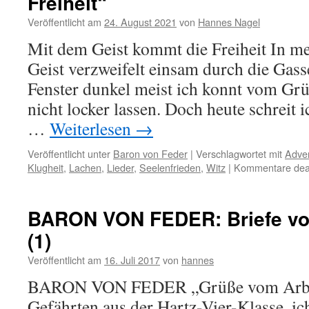
Freiheit“
Veröffentlicht am
24. August 2021
von
Hannes Nagel
Mit dem Geist kommt die Freiheit In me
Geist verzweifelt einsam durch die Gas
Fenster dunkel meist ich konnt vom Gr
nicht locker lassen. Doch heute schreit 
…
Weiterlesen
→
Veröffentlicht unter
Baron von Feder
|
Verschlagwortet mit
Adve
Klugheit
,
Lachen
,
Lieder
,
Seelenfrieden
,
Witz
|
Kommentare deak
BARON VON FEDER: Briefe vo
(1)
Veröffentlicht am
16. Juli 2017
von
hannes
BARON VON FEDER „Grüße vom Arbei
Gefährten aus der Hartz-Vier-Klasse, i