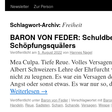
Newsletter
Zur Person
Freiheit
Schlagwort-Archiv:
BARON VON FEDER: Schuldbe
Schöpfungsquälers
Veröffentlicht am
5. August 2022
von
Hannes Nagel
Mea Culpa. Tiefe Reue. Volles Versagen
Albert Schweizers Lehre der Ehrfurcht 
nicht zu leugnen. Es war ein Versagen d
Angst oder sonst etwas. Es war nur so,
Weiterlesen
→
Veröffentlicht unter
Baron von Feder
|
Verschlagwortet mit
Baro
Handeln
,
Reue
,
Sadisten
,
Scham
,
Schande
,
Versagen
,
Wespe
|