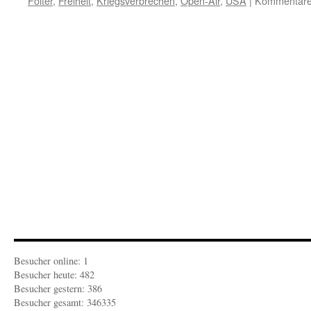
Folter
,
Freiheit
,
Kriegsverbrechen
,
Open-Air
,
USA
|
Kommentare 
Besucher online: 1
Besucher heute: 482
Besucher gestern: 386
Besucher gesamt: 346335