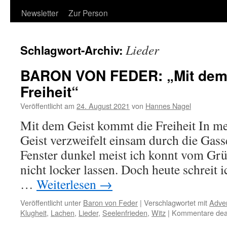
Newsletter
Zur Person
Lieder
Schlagwort-Archiv:
BARON VON FEDER: „Mit dem 
Freiheit“
Veröffentlicht am
24. August 2021
von
Hannes Nagel
Mit dem Geist kommt die Freiheit In me
Geist verzweifelt einsam durch die Gas
Fenster dunkel meist ich konnt vom Gr
nicht locker lassen. Doch heute schreit 
…
Weiterlesen
→
Veröffentlicht unter
Baron von Feder
|
Verschlagwortet mit
Adve
Klugheit
,
Lachen
,
Lieder
,
Seelenfrieden
,
Witz
|
Kommentare deak