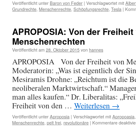
Veröffentlicht unter
Baron von Feder
|
Verschlagwortet mit
Alber
Grundrechte
,
Menschenrechte
,
Schöpfungsrechte
,
Tesla
|
Komme
APROPOSIA: Von der Freiheit
Menschenrechten
Veröffentlicht am
28. Oktober 2015
von
hannes
APROPOSIA Von der Freiheit von Me
Moderatorin: „Was ist eigentlich der S
Mesiramis Drohne: „Reichtum ist die B
neoliberalen Marktwirtschaft.“ Manage
man alles kaufen.“ Dr. Liberalitas: „Frei
Freiheit von den …
Weiterlesen
→
Veröffentlicht unter
Aproposia
|
Verschlagwortet mit
Apropoasia
Menschenrechte
,
pelt frei
,
revolutionäre
|
Kommentare deaktivie